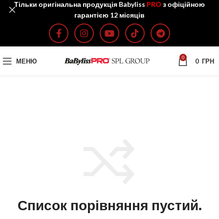
Тільки оригінальна продукція Babyliss
PRO
з офіційною
гарантією 12 місяців
0
МЕНЮ
0
ГРН
Список порівняння пустий.