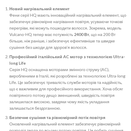
Новий нагрівальний елемент
Фени серії HQ мають інноваційний нагрівальний елемент, що
забезпечує рівномірне нагрівання повітря, усуваючи точкові
перегріви, які можуть пошкодити волосся. Зокрема, модель
Vulcano-HQ тепер має потужність
2400 Вт
, що на 200 Вт
більше, ніж раніше, і забезпечує ефективніше та швидке
сушіння без шкоди для здоров’я волосся.
Професійний італійський AC мотор з технологією Ultra-
long Life
Серія HQ оснащена моторами змінного струму (AC),
виробленими в Італії, які розроблені за технологією Ultra-long
Life. Це забезпечує тривалість служби моторів та надійність,
що є важливим для професійного використання. Хоча обсяг
повітряного потоку дещо зменшений, швидкість повітря
залишилася високою, завдяки чому якість укладання
залишається бездоганною.
Безпечне сушіння та рівномірний потік повітря
Оновлений нагрівальний елемент забезпечує рівномірний
розподіл тепла по всьому потоку повітря. Це робить сушіння