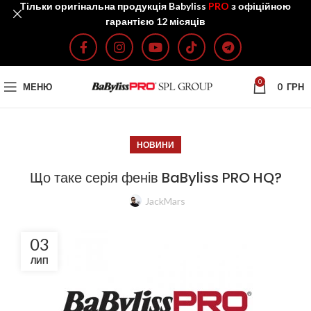
Тільки оригінальна продукція Babyliss
PRO
з офіційною
гарантією 12 місяців
0
МЕНЮ
0
ГРН
НОВИНИ
Що таке серія фенів BaByliss PRO HQ?
JackMars
03
ЛИП