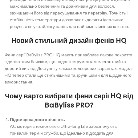
максимально безпечним та дбайливим для волосся,
захищаючи його від пересушування та перегріву. Точність і
стабільність температури дозволяють досягти ідеальних
результатів у стайлінгу навіть для найвимогливіших клієнтів.
Новий стильний дизайн фенів HQ
Фени серії BaByliss PRO HQ мають привабливе лакове покриття
з делікатним блиском, що надає інструментам елегантний та
дорогий вигляд. Доступні у кількох кольорових варіантах, моделі
HQ тепер стали ще стильнішими та зручнішими для щоденного
використання.
Чому варто вибрати фени серії HQ від
BaByliss PRO?
Підвищена довговічність
AC мотори з технологією Ultra-long Life забезпечують
тривалий термін служби, що ідеально підходить для