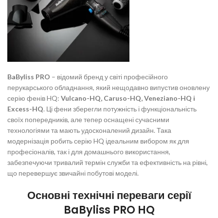
BaByliss PRO
– відомий бренд у світі професійного
перукарського обладнання, який нещодавно випустив оновлену
серію фенів HQ:
Vulcano-HQ, Caruso-HQ, Veneziano-HQ і
Excess-HQ
. Ці фени зберегли потужність і функціональність
своїх попередників, але тепер оснащені сучасними
технологіями та мають удосконалений дизайн. Така
модернізація робить серію HQ ідеальним вибором як для
професіоналів, так і для домашнього використання,
забезпечуючи тривалий термін служби та ефективність на рівні,
що перевершує звичайні побутові моделі.
Основні технічні переваги серії
BaByliss PRO HQ