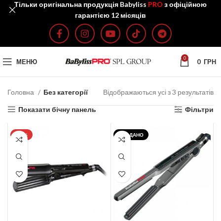
Тільки оригінальна продукція Babyliss
PRO
з офіційною
гарантією 12 місяців
0
МЕНЮ
0
ГРН
Головна
Без категорії
Відображаються усі з 3 результатів
Показати бічну панель
Фільтри
-30%
ПРОДАНО