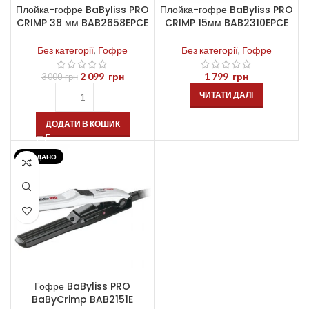
Плойка-гофре BaByliss PRO
Плойка-гофре BaByliss PRO
CRIMP 38 мм BAB2658EPCE
CRIMP 15мм BAB2310EPCE
Без категорії
,
Гофре
Без категорії
,
Гофре
2 099
грн
1 799
грн
3 000
грн
ЧИТАТИ ДАЛІ
ДОДАТИ В КОШИК
ПРОДАНО
Гофре BaByliss PRO
BaByCrimp BAB2151E