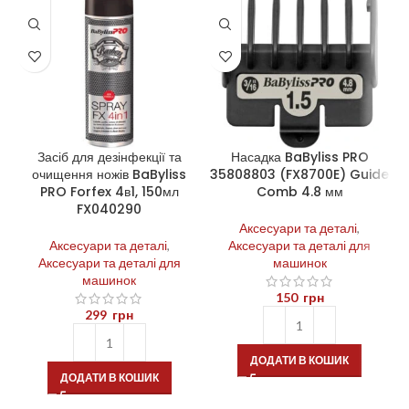
Засіб для дезінфекції та
Насадка BaByliss PRO
очищення ножів BaByliss
35808803 (FX8700E) Guide
3
PRO Forfex 4в1, 150мл
Comb 4.8 мм
FX040290
Аксесуари та деталі
,
Аксесуари та деталі
,
Аксесуари та деталі для
Аксесуари та деталі для
машинок
машинок
150
грн
299
грн
ДОДАТИ В КОШИК
ДОДАТИ В КОШИК