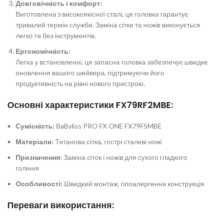
Довговічність і комфорт:
Виготовлена з високоякісної сталі, ця головка гарантує
тривалий термін служби. Заміна сітки та ножів виконується
легко та без інструментів.
Ергономічність:
Легка у встановленні, ця запасна головка забезпечує швидке
оновлення вашого шейвера, підтримуючи його
продуктивність на рівні нового пристрою.
Основні характеристики FX79RF2MBE:
Сумісність:
BaByliss PRO FX ONE FX79FSMBE
Матеріали:
Титанова сітка, гострі сталеві ножі
Призначення:
Заміна сіток і ножів для сухого гладкого
гоління
Особливості:
Швидкий монтаж, гіпоалергенна конструкція
Переваги використання: