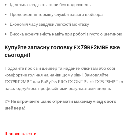
Ідеальна гладкість шкіри без подразнень
Продовження терміну служби вашого шейвера
Економія часу завдяки легкості монтажу
Висока ефективність навіть при роботі з густою щетиною
Купуйте запасну головку FX79RF2MBE вже
сьогодні!
Подбайте про свій шейвер та надайте клієнтам або собі
комфортне гоління на найвищому рівні. Замовляйте
FX79RF2MBE
для BaByliss PRO FX ONE Black FX79FSMBE та
насолоджуйтесь професійними результатами щодня.
👉
Не втрачайте шанс отримати максимум від свого
шейвера!
Шановні клієнти!