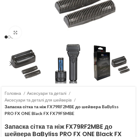
Клацніть, щоб збільшити
Головна
Аксесуари та деталі
Аксесуари та деталі для шейверів
Запаска сітка та ніж FX79RF2MBE до шейвера BaByliss
PRO FX ONE Black FX FX79FSMBE
Запаска сітка та ніж FX79RF2MBE до
шейвера BaByliss PRO FX ONE Black FX