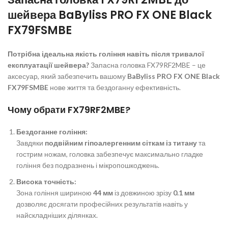
шейвера BaByliss PRO FX ONE Black
FX79FSMBE
Потрібна ідеальна якість гоління навіть після тривалої
експлуатації шейвера?
Запасна головка FX79RF2MBE – це
аксесуар, який забезпечить вашому
BaByliss PRO FX ONE Black
FX79FSMBE
нове життя та бездоганну ефективність.
Чому обрати FX79RF2MBE?
Бездоганне гоління:
Завдяки
подвійним гіпоалергенним сіткам із титану
та
гострим ножам, головка забезпечує максимально гладке
гоління без подразнень і мікропошкоджень.
Висока точність:
Зона гоління шириною
44 мм
із довжиною зрізу
0.1 мм
дозволяє досягати професійних результатів навіть у
найскладніших ділянках.