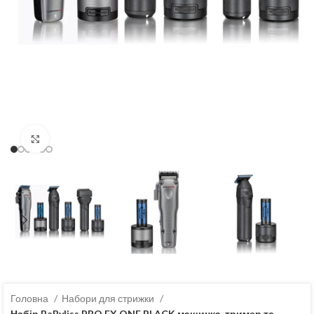
Клацніть, щоб збільшити
Головна
Набори для стрижки
Набір BaByliss PRO FX ONE BLACK машинка, тример та