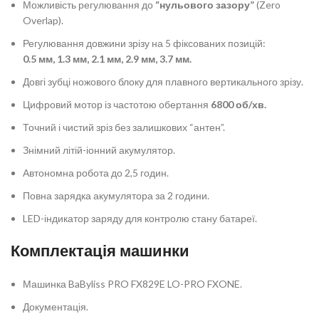
Можливість регулювання до
“нульового зазору”
(Zero
Overlap).
Регулювання довжини зрізу на 5 фіксованих позицій:
0.5 мм, 1.3 мм, 2.1 мм, 2.9 мм, 3.7 мм.
Довгі зубці ножового блоку для плавного вертикального зрізу.
Цифровий мотор із частотою обертання
6800 об/хв.
Точний і чистий зріз без залишкових “антен”.
Знімний літій-іонний акумулятор.
Автономна робота до 2,5 годин.
Повна зарядка акумулятора за 2 години.
LED-індикатор заряду для контролю стану батареї.
Комплектація машинки
Машинка BaByliss PRO FX829E LO-PRO FXONE.
Документація.