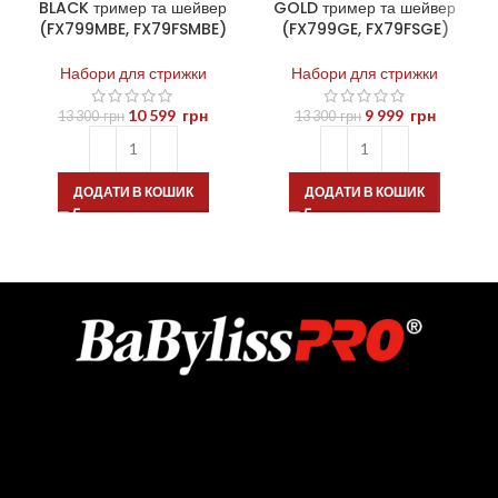
BLACK тример та шейвер
GOLD тример та шейвер
(FX799MBE, FX79FSMBE)
(FX799GE, FX79FSGE)
Набори для стрижки
Набори для стрижки
10 599
грн
9 999
грн
13 300
грн
13 300
грн
ДОДАТИ В КОШИК
ДОДАТИ В КОШИК