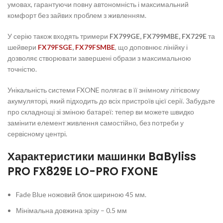
умовах, гарантуючи повну автономність і максимальний
комфорт без зайвих проблем з живленням.
У серію також входять тримери
FX799GE,
FX799MBE,
FX729E
та
шейвери
FX79FSGE
,
FX79FSMBE
, що доповнює лінійку і
дозволяє створювати завершені образи з максимальною
точністю.
Унікальність системи FXONE полягає в її знімному літієвому
акумуляторі, який підходить до всіх пристроїв цієї серії. Забудьте
про складнощі зі зміною батареї: тепер ви можете швидко
замінити елемент живлення самостійно, без потреби у
сервісному центрі.
Характеристики машинки BaByliss
PRO FX829E LO-PRO FXONE
Fade Blue ножовий блок шириною 45 мм.
Мінімальна довжина зрізу – 0.5 мм