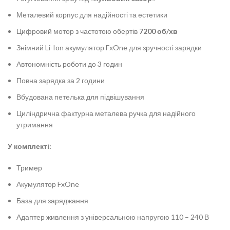
Металевий корпус для надійності та естетики
Цифровий мотор з частотою обертів
7200 об/хв
Знімний Li-Ion акумулятор FxOne для зручності зарядки
Автономність роботи до 3 годин
Повна зарядка за 2 години
Вбудована петелька для підвішування
Циліндрична фактурна металева ручка для надійного
утримання
У комплекті:
Тример
Акумулятор FxOne
База для заряджання
Адаптер живлення з універсальною напругою 110 – 240 В