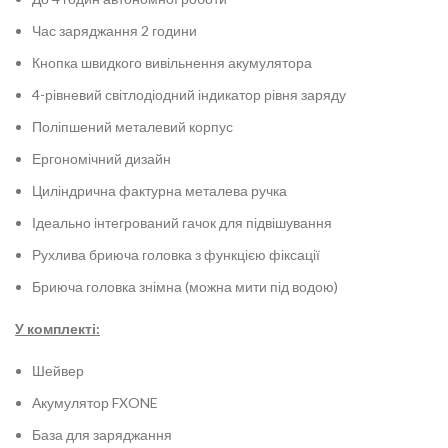
Час заряджання 2 години
Кнопка швидкого вивільнення акумулятора
4-рівневий світлодіодний індикатор рівня заряду
Поліпшений металевий корпус
Ергономічний дизайн
Циліндрична фактурна металева ручка
Ідеально інтегрований гачок для підвішування
Рухлива бриюча головка з функцією фіксації
Бриюча головка знімна (можна мити під водою)
У комплекті:
Шейвер
Акумулятор FXONE
База для заряджання