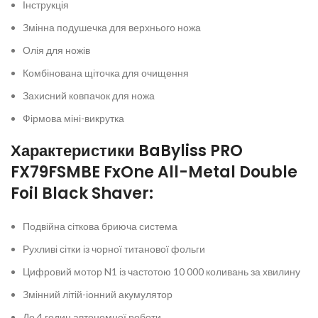
Інструкція
Змінна подушечка для верхнього ножа
Олія для ножів
Комбінована щіточка для очищення
Захисний ковпачок для ножа
Фірмова міні-викрутка
Характеристики BaByliss PRO
FX79FSMBE FxOne All-Metal Double
Foil Black Shaver:
Подвійна сіткова бриюча система
Рухливі сітки із чорної титанової фольги
Цифровий мотор N1 із частотою 10 000 коливань за хвилину
Змінний літій-іонний акумулятор
До 4 годин автономної роботи