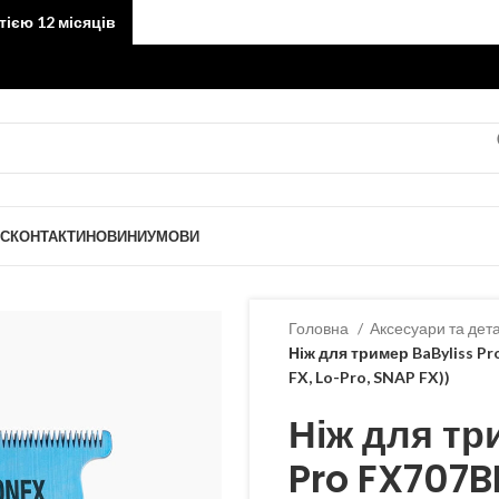
тією 12 місяців
АС
КОНТАКТИ
НОВИНИ
УМОВИ
Головна
Аксесуари та дет
Ніж для тример BaByliss Pr
FX, Lo-Pro, SNAP FX))
Ніж для тр
Pro FX707B