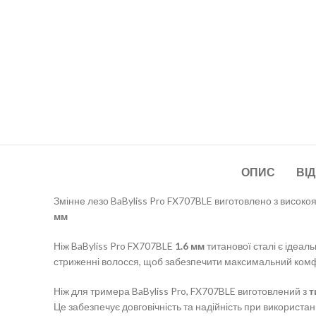
ОПИС
ВІД
З
мінне лезо BaByliss Pro
FX707BLE
виготовлено з високоя
мм
Ніж BaByliss Pro
FX707BLE
1.6 мм
титанової сталі є ідеал
стриженні волосся, щоб забезпечити максимальний комф
Ніж для тримера BaByliss Pro,
FX707BLE
виготовлений з
т
Це забезпечує довговічність та надійність при використан