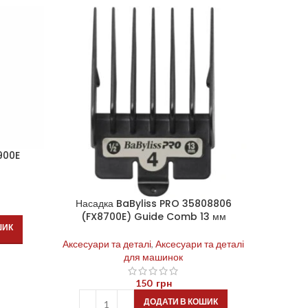
900E
Насадка BaByliss PRO 35808806
Насад
(FX8700E) Guide Comb 13 мм
(FX8
ШИК
Аксесуари та деталі
,
Аксесуари та деталі
Аксесуар
для машинок
150
грн
ДОДАТИ В КОШИК