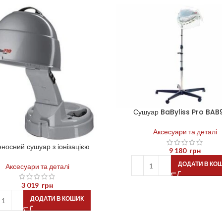
Сушуар BaByliss Pro BAB
Аксесуари та деталі
носний сушуар з іонізацією
9 180
грн
ДОДАТИ В КО
Аксесуари та деталі
3 019
грн
ДОДАТИ В КОШИК