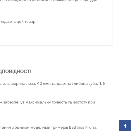
лядають цей товар!
ДПОВІДНОСТІ
а сталь ширина леза:
40 мм
стандартна глибина зуба:
1.6
іж забезпечує максимальну точність та чистоту при
Face
тання з різними моделями тримерів BaByliss Pro та