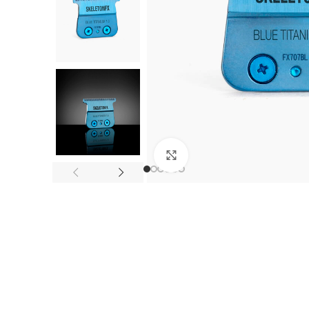
Клацніть, щоб збільшити