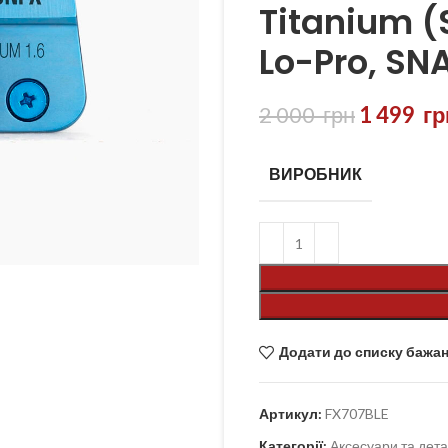
Titanium (
Lo-Pro, SN
2 000
грн
1 499
гр
ВИРОБНИК
Додати до списку бажа
Артикул:
FX707BLE
Категорії:
Аксесуари та дета