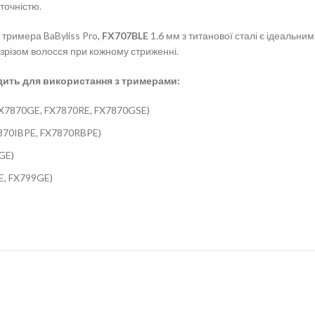
точністю.
 тримера BaByliss Pro,
FX707BLE
1.6 мм з титанової сталі є ідеальн
зрізом волосся при кожному стриженні.
дить для використання з тримерами:
 FX7870GE, FX7870RE, FX7870GSE)
7870IBPE, FX7870RBPE)
GE)
E, FX799GE)