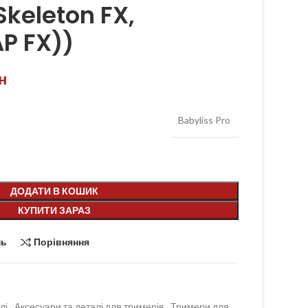
Skeleton FX,
AP FX))
н
Babyliss Pro
ДОДАТИ В КОШИК
КУПИТИ ЗАРАЗ
нь
Порівняння
лі
,
Аксесуари та деталі для тримерів
,
Тримери для