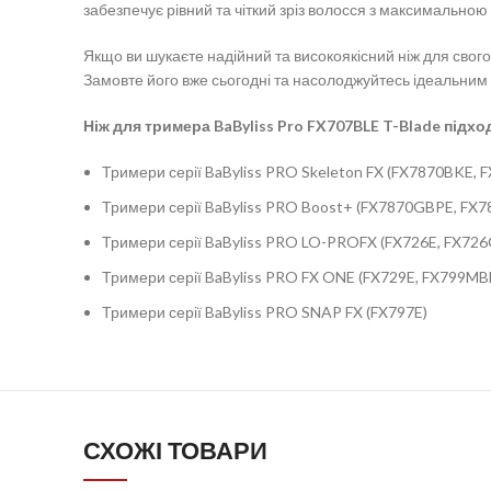
забезпечує рівний та чіткий зріз волосся з максимальною 
Якщо ви шукаєте надійний та високоякісний ніж для свого
Замовте його вже сьогодні та насолоджуйтесь ідеальним 
Ніж для тримера BaByliss Pro
FX707BLE
T-Blade підхо
Тримери серії BaByliss PRO Skeleton FX (FX7870BKE,
Тримери серії BaByliss PRO Boost+ (FX7870GBPE, FX
Тримери серії BaByliss PRO LO-PROFX (FX726E, FX726
Тримери серії BaByliss PRO FX ONE (FX729E, FX799MB
Тримери серії BaByliss PRO SNAP FX (FX797E)
СХОЖІ ТОВАРИ