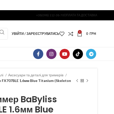
+38(098) 112-38-70
ОПЛАТА ТА ДОСТАВКА
0
УВІЙТИ / ЗАРЕЄСТРУВАТИСЬ
0
ГРН
алі
Аксесуари та деталі для тримерів
o FX707BLE 1.6мм Blue Titanium (Skeleton
имер BaByliss
LE 1.6мм Blue