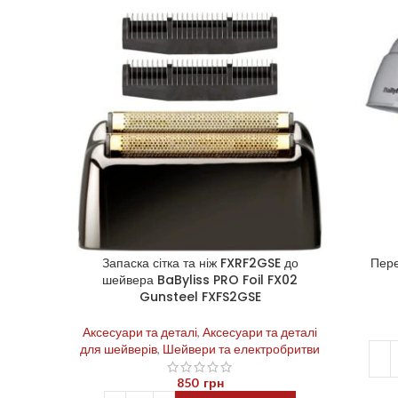
Запаска сітка та ніж FXRF2GSE до
Пере
шейвера BaByliss PRO Foil FX02
Gunsteel FXFS2GSE
Аксесуари та деталі
,
Аксесуари та деталі
для шейверів
,
Шейвери та електробритви
850
грн