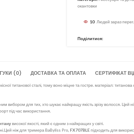
окантовки
10
Людей зараз перег
Поділитися:
ГУКИ (0)
ДОСТАВКА ТА ОПЛАТА
СЕРТИФІКАТ ВІ
кісної титанової сталі, тому воно міцне та гостре. матеріал: титанов
ьним вибором для тих, хто шукає найкращу якість зрізу волосся. Цей н
орт під час використання.
итану
високої якості, який є одним з найкращих у світі.
ні.Цей ніж для тримера BaByliss Pro,
FX707BLE
підходить для викорис