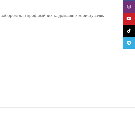
Insta
им вибором для професійних та домашніх користувачів.
YouT
TikTo
Teleg