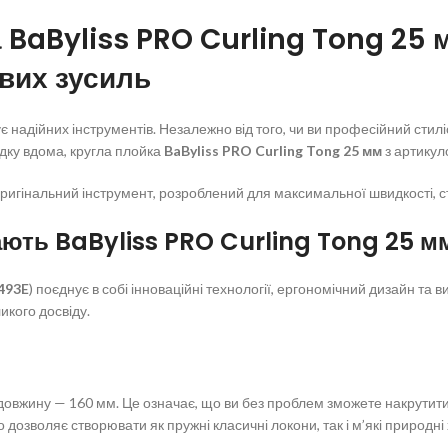
 BaByliss PRO Curling Tong 25
йвих зусиль
є надійних інструментів. Незалежно від того, чи ви професійний стил
адку вдома, кругла плойка
BaByliss PRO Curling Tong 25 мм
з артику
оригінальний інструмент, розроблений для максимальної швидкості, с
ають BaByliss PRO Curling Tong 25 м
493E
) поєднує в собі інноваційні технології, ергономічний дизайн та 
икого досвіду.
довжину — 160 мм. Це означає, що ви без проблем зможете накрутити
дозволяє створювати як пружні класичні локони, так і м’які природні 