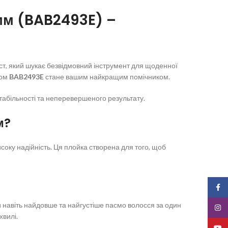
 мм (BAB2493E) –
іст, який шукає безвідмовний інструмент для щоденної
лом
BAB2493E
стане вашим найкращим помічником.
табільності та неперевершеного результату.
м?
високу надійність. Ця плойка створена для того, щоб
Face
 навіть найдовше та найгустіше пасмо волосся за один
Insta
хвилі.
YouT