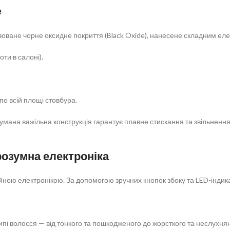
e
зоване чорне оксидне покриття (Black Oxide), нанесене складним ел
ти в салоні).
по всій площі стовбура.
умана важільна конструкція гарантує плавне стискання та звільнення
розумна електроніка
ною електронікою. За допомогою зручних кнопок збоку та LED-індика
ипі волосся — від тонкого та пошкодженого до жорсткого та неслухнян