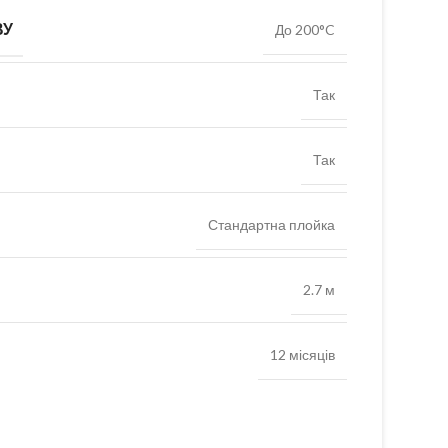
ВУ
До 200°C
Так
Так
Стандартна плойка
2.7 м
12 місяців