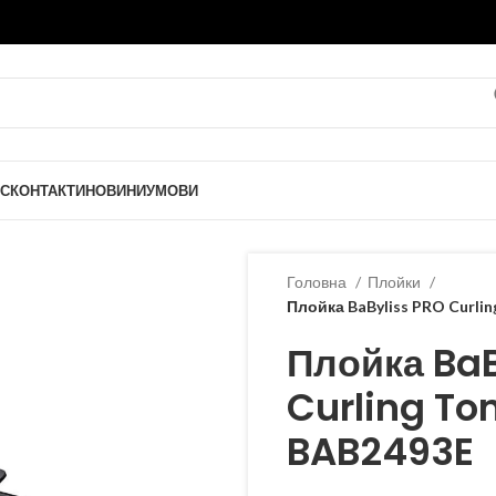
тією 12 місяців
АС
КОНТАКТИ
НОВИНИ
УМОВИ
Головна
Плойки
Плойка BaByliss PRO Curli
Плойка BaB
Curling To
BAB2493E