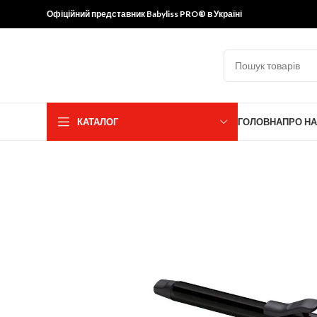
Тільки оригінальна продукція Babyliss
PRO
з офіційною гаран
Офіційний представник Babyliss PRO® в Україні
КАТАЛОГ
ГОЛОВНА
ПРО Н