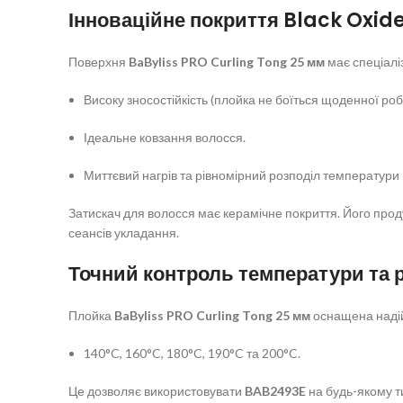
Інноваційне покриття Black Oxid
Поверхня
BaByliss PRO Curling Tong 25 мм
має спеціалі
Високу зносостійкість (плойка не боїться щоденної робо
Ідеальне ковзання волосся.
Миттєвий нагрів та рівномірний розподіл температури 
Затискач для волосся має керамічне покриття. Його прод
сеансів укладання.
Точний контроль температури та 
Плойка
BaByliss PRO Curling Tong 25 мм
оснащена надій
140°C, 160°C, 180°C, 190°C та 200°C.
Це дозволяє використовувати
BAB2493E
на будь-якому т