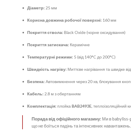
Діаметр:
25 мм
Корисна довжина робочої поверхні:
160 мм
Покриття ствола:
Black Oxide (чорне оксидування)
Покриття затискача:
Керамічне
Температурні режими:
5 (від 140°C до 200°C)
Швидкість нагріву:
Миттєве нагрівання та швидке в
Безпека:
Автовимкнення через 20 хв, блокування кноп
Кабель:
2.8 м з обертанням
Комплектація:
плойка
BAB2493E
, теплоізоляційний 
Порада від офіційного магазину:
Ми в babyliss
що не боїться падінь та інтенсивних навантажень.