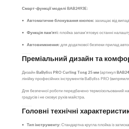
Смарт-функції моделі BAB2493E:
Автоматичне блокування кнопок:
захищає від випад
Функція пам’яті:
плойка запам’ятовує останні налашт
Автовимкнення:
для додаткової безпеки прилад авто
Преміальний дизайн та комфо
Дизайн
BaByliss PRO Curling Tong 25 мм
(артикул
BAB24
лінійку професійних інструментів BaByliss PRO (випрямлячі
Для безпечної роботи передбачено термоізольований нак
градусів і не сковує рухів майстра.
Головні технічні характеристи
Тип інструменту:
Стандартна кругла плойка із затиск