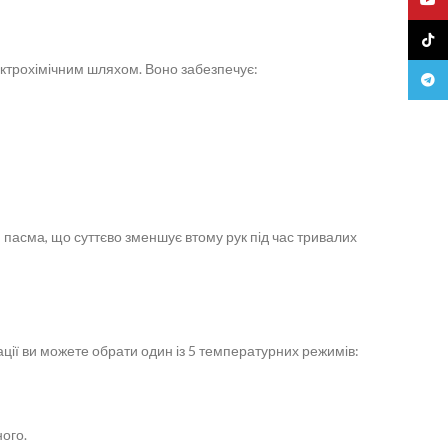
TikTo
ектрохімічним шляхом. Воно забезпечує:
Teleg
 пасма, що суттєво зменшує втому рук під час тривалих
ції ви можете обрати один із 5 температурних режимів:
ого.