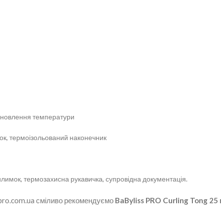
ідновлення температури
ок, термоізольований наконечник
килимок, термозахисна рукавичка, супровідна документація.
-pro.com.ua сміливо рекомендуємо
BaByliss PRO Curling Tong 25