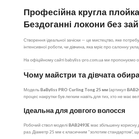
Професійна кругла плойка
Бездоганні локони без за
Створення ідеальної зачіски — це мистецтво, яке потребу
інтенсивної роботи, чи дівчина, яка мріє про салонну укл
На офіційному сайті babyliss-pro.com.ua ми пропонуємо 
Чому майстри та дівчата обир
Модель
BaByliss PRO Curling Tong 25 мм
(артикул
BAB2
процес накрутки був легким навіть для тих, хто не має вел
Ідеальна для довгого волосся
Робочий ствол моделі
BAB2493E
має збільшену корисну 
раз. Діаметр 25 мм є класичним “золотим стандартом”, що 