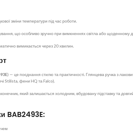
кової зміни температури під час роботи.
ування, що особливо зручно при вимкненнях світла або щоденному 
матично вимикається через 20 хвилин.
рт
93E
) — це поєднання стилю та практичності. Глянцева ручка з лако
 Stilista, фени HQ та Falco).
онечник, який залишається холодним, вбудовану підставку та довгий
ки BAB2493E:
ачем