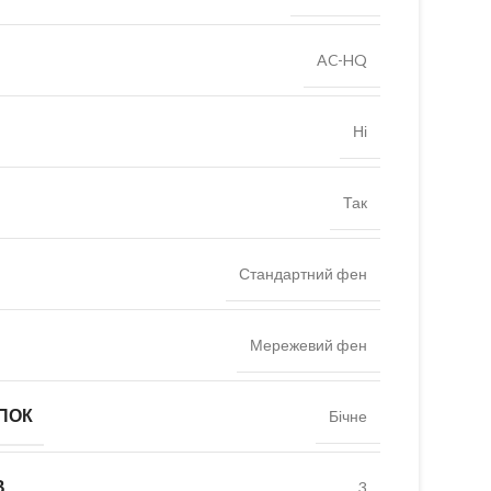
AC-HQ
Ні
Так
Стандартний фен
Мережевий фен
ПОК
Бічне
В
3