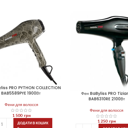
yliss PRO PYTHON COLLECTION
BAB5589PYE 1900Вт
Фен BaByliss PRO Tizia
BAB6310RE 2100Вт
Фени для волосся
Фени для волосся
1 500
грн
1 250
грн
ДОДАТИ В КОШИК