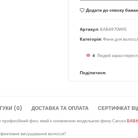
Додати до списку бажа
Артикул:
BAB6970WIE
Категорія:
Фени для волосс
6
Людей зараз перегл
Поділитися:
ГУКИ (0)
ДОСТАВКА ТА ОПЛАТА
СЕРТИФІКАТ ВІ
е професійний фен, який є оновленою моделькою фену Caruso
BAB6
 ефективне висушування волосся?