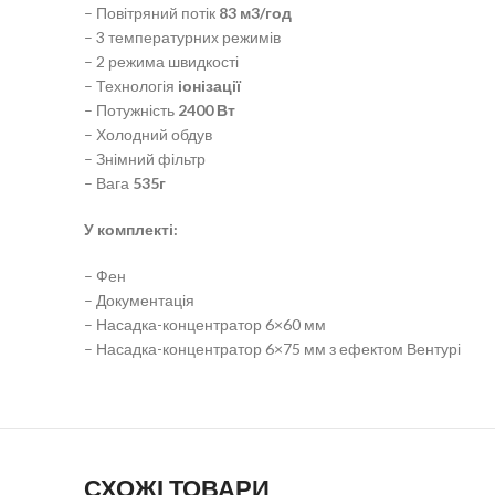
– Повітряний потік
83 м3/год
– 3 температурних режимів
– 2 режима швидкості
– Технологія
іонізації
– Потужність
2400 Вт
– Холодний обдув
– Знімний фільтр
– Вага
535г
У комплекті:
– Фен
– Документація
– Насадка-концентратор 6×60 мм
– Насадка-концентратор 6×75 мм з ефектом Вентурі
СХОЖІ ТОВАРИ