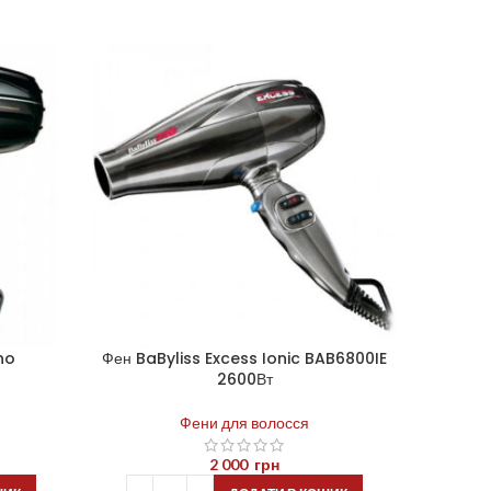
no
Фен BaByliss Excess Ionic BAB6800IE
Фен Bab
2600Вт
R
Фени для волосся
2 000
грн