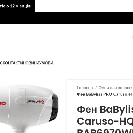
тією 12 місяців
АС
КОНТАКТИ
НОВИНИ
УМОВИ
Головна
Фени для волосс
Фен BaByliss PRO Caruso-
Фен BaByli
Caruso-HQ