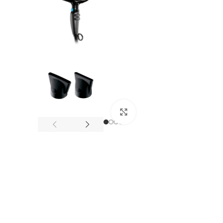
Клацніть, щоб збільшити