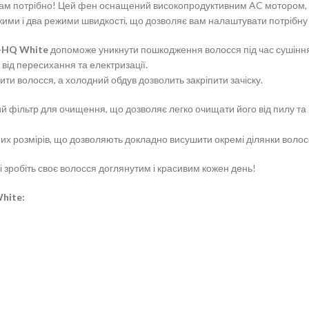
вам потрібно! Цей фен оснащений високопродуктивним AC мотором, щ
ежими і два режими швидкості, що дозволяє вам налаштувати потрібну
o-HQ White
допоможе уникнути пошкодження волосся під час сушіння
від пересихання та електризації.
ти волосся, а холодний обдув дозволить закріпити зачіску.
й фільтр для очищення, що дозволяє легко очищати його від пилу та
их розмірів, що дозволяють докладно висушити окремі ділянки волосс
і зробіть своє волосся доглянутим і красивим кожен день!
hite: