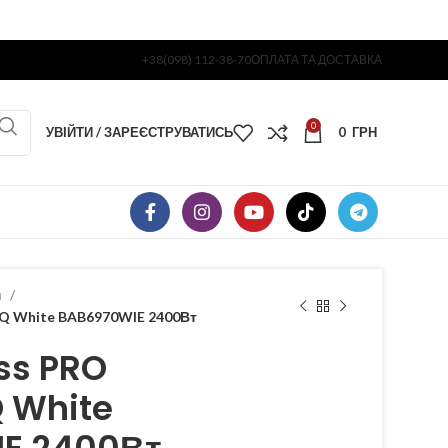
+38(098) 112-38-70
ОПЛАТА ТА ДОСТАВКА
0
УВІЙТИ / ЗАРЕЄСТРУВАТИСЬ
0
ГРН
я
HQ White BAB6970WIE 2400Вт
ss PRO
 White