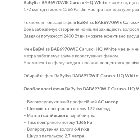
BaByliss BAB6970WIE Caruso-HQ White
– саме те, що 
172 км/год і тиском 1366 Pa. Він має три температурні р
Технологія іонізації в фені
BaByliss BAB6970WIE Carus
Вона забезпечує створення йонів, які захищають волосся 
Завдяки потужності 2400 Вт ви зможете ефективно висуши
Фен
BaByliss BAB6970WIE Caruso-HQ White
має знімни
метра забезпечує зручне користування феном.
У комплекті до фену входять насадки-концентратори різн
Обирайте фен
BaByliss BAB6970WIE Caruso-HQ White
Особливості фена BaByliss BAB6970WIE Caruso-HQ W
– Високопродуктивний професійний
AC мотор
– Швидкість повітряного потоку
172 км/год
– Мотор
італійського
виробництва
– Тиск повітряного потоку
1366 Pa
– Випаровування вологи
6.4 г/хв
– Шнур з петелькою
2.7 метра