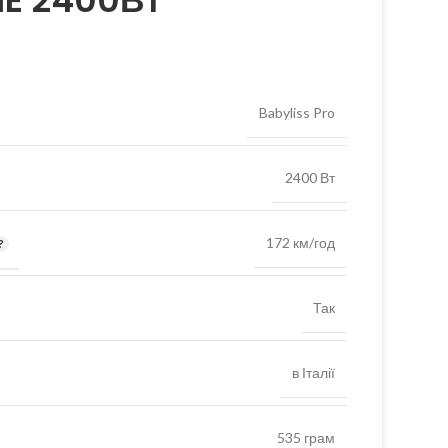
E 2400Вт
Babyliss Pro
2400 Вт
172 км/год
Так
в Італії
535 грам