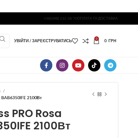
+38(098) 112-38-70
ОПЛАТА ТА ДОСТАВКА
0
УВІЙТИ / ЗАРЕЄСТРУВАТИСЬ
0
ГРН
я
c BAB6350IFE 2100Вт
ss PRO Rosa
350IFE 2100Вт