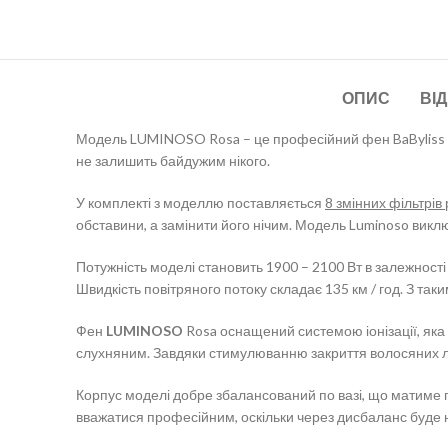
ОПИС
ВІД
Модель LUMINOSO Rosa – це професійний фен BaByliss PRO
не залишить байдужим нікого.
У комплекті з моделлю поставляється
8 змінних фільтрів 
обставини, а замінити його нічим. Модель Luminoso виключ
Потужність моделі становить 1900 – 2100 Вт в залежност
Швидкість повітряного потоку складає 135 км / год. З та
Фен
LUMINOSO
Rosa оснащений системою іонізації, яка 
слухняним. Завдяки стимулюванню закриття волосяних лус
Корпус моделі добре збалансований по вазі, що матиме 
вважатися професійним, оскільки через дисбаланс буде 