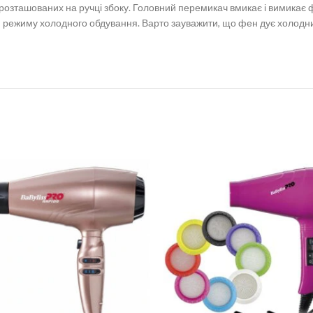
розташованих на ручці збоку. Головний перемикач вмикає і вимикає ф
режиму холодного обдування. Варто зауважити, що фен дує холодним 