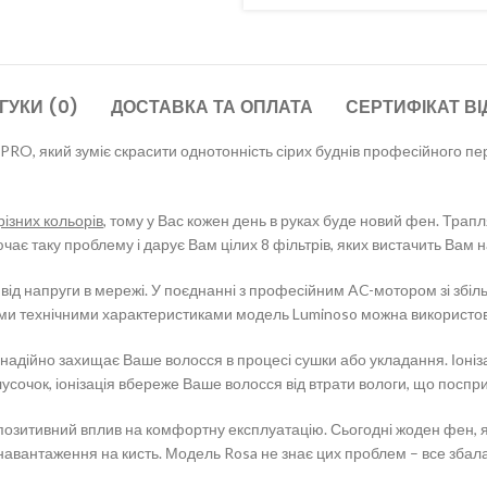
ГУКИ (0)
ДОСТАВКА ТА ОПЛАТА
СЕРТИФІКАТ ВІ
, який зуміє скрасити однотонність сірих буднів професійного перу
різних кольорів
, тому у Вас кожен день в руках буде новий фен. Трап
ає таку проблему і дарує Вам цілих 8 фільтрів, яких вистачить Вам н
і від напруги в мережі. У поєднанні з професійним AC-мотором зі збі
кими технічними характеристиками модель Luminoso можна використову
надійно захищає Ваше волосся в процесі сушки або укладання. Іонізац
очок, іонізація вбереже Ваше волосся від втрати вологи, що поспри
позитивний вплив на комфортну експлуатацію. Сьогодні жоден фен,
навантаження на кисть. Модель Rosa не знає цих проблем – все збал