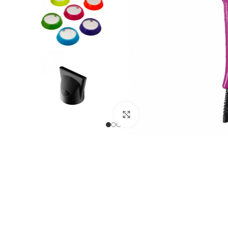
Клацніть, щоб збільшити