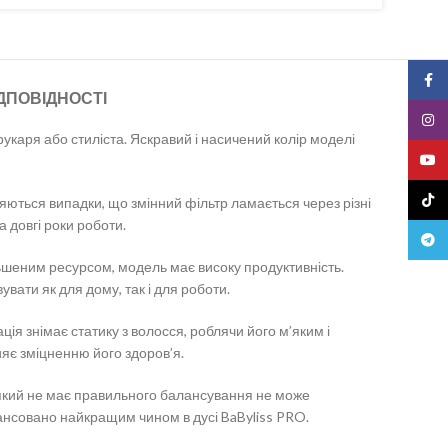
Face
ДПОВІДНОСТІ
Insta
каря або стиліста. Яскравий і насичений колір моделі
YouT
TikTo
ляються випадки, що змінний фільтр ламається через різні
а довгі роки роботи.
Teleg
льшеним ресурсом, модель має високу продуктивність.
вати як для дому, так і для роботи.
ія знімає статику з волосся, роблячи його м’яким і
яє зміцненню його здоров’я.
 який не має правильного балансування не може
ансовано найкращим чином в дусі BaByliss PRO.