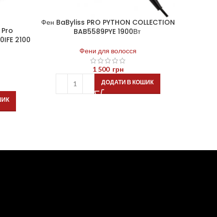
Фен BaByliss PRO PYTHON COLLECTION
 Pro
BAB5589PYE 1900Вт
Фен Bab
IFE 2100
Фени для волосся
1 500
грн
ДОДАТИ В КОШИК
ШИК