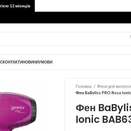
тією 12 місяців
АС
КОНТАКТИ
НОВИНИ
УМОВИ
Головна
Фени для волосс
Фен BaByliss PRO Rosa Ioni
Фен BaByli
Ionic BAB6