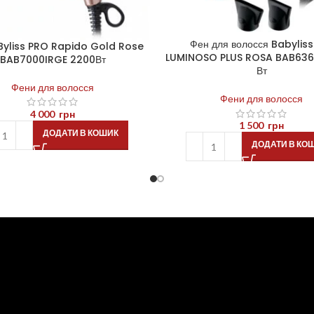
Фен для волосся Babyliss
Byliss PRO Rapido Gold Rose
LUMINOSO PLUS ROSA BAB6360
BAB7000IRGE 2200Вт
Вт
Фени для волосся
Фени для волосся
4 000
грн
1 500
грн
ДОДАТИ В КОШИК
ДОДАТИ В КО