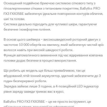
Оснащений подвійною бриючою системою сіткового типу з
гіпоалергенними сітками з титановим покриттям, BaByliss PRO
FX3 FXX3SBE забезпечує ідеальне повторення контурів обличчя,
шиї та голови.
Система ідеально підходить для чутливої шкіри, гарантуючи
безпечне і комфортне гоління.
В основі цього шейвера – високошвидкісний роторний двигун з
частотою 10 000 обертів на хвилину, який забезпечує чистий зріз
волосся навіть при високій швидкості роботи.
Функція автоматичного вимкнення під час відкривання ковпачка
головки додає безпеки в процесі використання.
Що робить цю модель ще більш привабливою, так це
вбудований літій-іонний акумулятор, здатний забезпечити до 3
годин безперервної роботи.
Зарядка займає лише 3 години, а 4-позиційний LED індикатор
рівня заряду завжди тримає вас в курсі.
BaByliss PRO FX3 FXX3SBE – це не просто інструмент, це
об’єднання стилю, технології та ефективності.