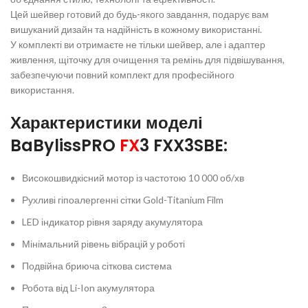
Цей шейвер готовий до будь-якого завдання, подарує вам
вишуканий дизайн та надійність в кожному використанні.
У комплекті ви отримаєте не тільки шейвер, але і адаптер
живлення, щіточку для очищення та ремінь для підвішування,
забезпечуючи повний комплект для професійного
використання.
Характеристики моделі
BaBylissPRO
FX
3 FXX3SBE:
Високошвидкісний мотор із частотою 10 000 об/хв
Рухливі гіпоалергенні сітки Gold-Titanium Film
LED індикатор рівня заряду акумулятора
Мінімальний рівень вібрацій у роботі
Подвійна бриюча сіткова система
Робота від Li-Ion акумулятора