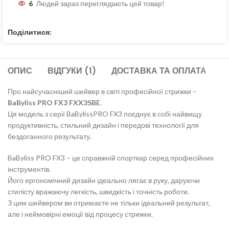
6
Людей зараз переглядають цей товар!
Поділитися:
ОПИС
ВІДГУКИ (1)
ДОСТАВКА ТА ОПЛАТА
С
Про найсучасніший шейвер в світі професійної стрижки –
BaByliss PRO FX3 FXX3SBE
.
Ця модель з серії BaBylissPRO FX3 поєднує в собі найвищу
продуктивність, стильний дизайн і передові технології для
бездоганного результату.
BaByliss PRO FX3 – це справжній спорткар серед професійних
інструментів.
Його ергономічний дизайн ідеально лягає в руку, даруючи
стилісту вражаючу легкість, швидкість і точність роботи.
З цим шейвером ви отримаєте не тільки ідеальний результат,
але і неймовірні емоції від процесу стрижки.