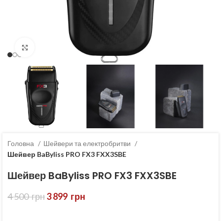
Клацніть, щоб збільшити
Головна
Шейвери та електробритви
Шейвер BaByliss PRO FX3 FXX3SBE
Шейвер BaByliss PRO FX3 FXX3SBE
4 500
грн
3 899
грн