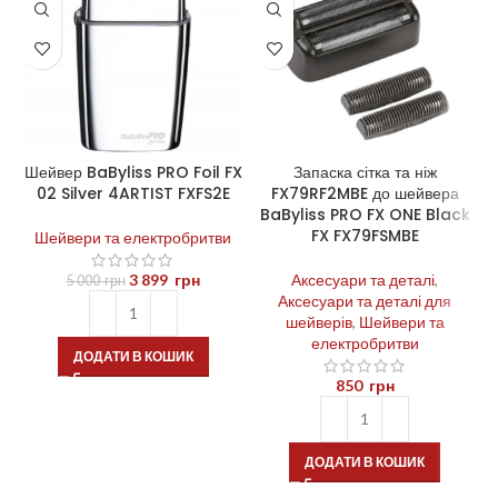
Шейвер BaByliss PRO Foil FX
Запаска сітка та ніж
02 Silver 4ARTIST FXFS2E
FX79RF2MBE до шейвера
BaByliss PRO FX ONE Black
FX FX79FSMBE
Шейвери та електробритви
3 899
грн
Аксесуари та деталі
,
5 000
грн
Аксесуари та деталі для
шейверів
,
Шейвери та
електробритви
ДОДАТИ В КОШИК
850
грн
ДОДАТИ В КОШИК