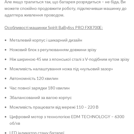
Але якщо трапиться так, що батарея розрядиться – не біда, Ви
можете спокійно продовжити роботу, підключивши машинку до
адаптера живлення проводом.
Особливості машинки Spirit BaByliss PRO FX8700E:
Металевий корпус і шикарний дизайн
Ножовий блок з регулюванням довжини зрізу
Ніж шириною 45 мм з японської сталі з V-подібним кутом зрізу
Можливість налаштування ножа під «нульовий зазор»
Автономність 120 хвилин
Час повної зарядки 180 хвилин
Збалансований за вагою корпус
Можливість працювати від мережі 110 – 220 В
Цифровий мотор з технологією EDM TECHNOLOGY – 6300
об/хв
LED індикатор стану батареї