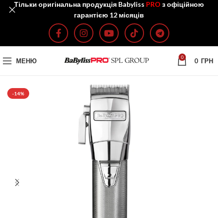
Тільки оригінальна продукція Babyliss
PRO
з офіційною
гарантією 12 місяців
0
МЕНЮ
0
ГРН
-14%