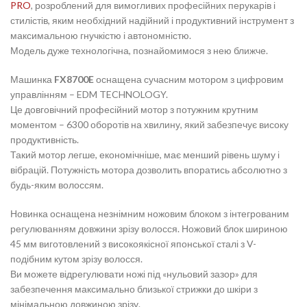
PRO
, розроблений для вимогливих професійних перукарів і
стилістів, яким необхідний надійний і продуктивний інструмент з
максимальною гнучкістю і автономністю.
Модель дуже технологічна, познайомимося з нею ближче.
Машинка
FX8700E
оснащена сучасним мотором з цифровим
управлінням – EDM TECHNOLOGY.
Це довговічний професійний мотор з потужним крутним
моментом – 6300 оборотів на хвилину, який забезпечує високу
продуктивність.
Такий мотор легше, економічніше, має менший рівень шуму і
вібрацій. Потужність мотора дозволить впоратись абсолютно з
будь-яким волоссям.
Новинка оснащена незнімним ножовим блоком з інтегрованим
регулюванням довжини зрізу волосся. Ножовий блок шириною
45 мм виготовлений з високоякісної японської сталі з V-
подібним кутом зрізу волосся.
Ви можете відрегулювати ножі під «нульовий зазор» для
забезпечення максимально близької стрижки до шкіри з
мінімальною довжиною зрізу.