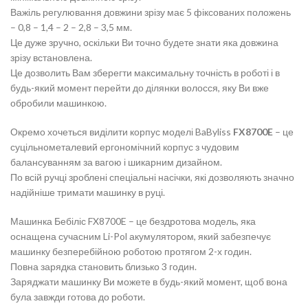
Важіль регулювання довжини зрізу має 5 фіксованих положень
– 0,8 – 1,4 – 2 – 2,8 – 3,5 мм.
Це дуже зручно, оскільки Ви точно будете знати яка довжина
зрізу встановлена.
Це дозволить Вам зберегти максимальну точність в роботі і в
будь-який момент перейти до ділянки волосся, яку Ви вже
обробили машинкою.
Окремо хочеться виділити корпус моделі BaByliss
FX8700E
– це
суцільнометалевий ергономічний корпус з чудовим
балансуванням за вагою і шикарним дизайном.
По всій ручці зроблені спеціальні насічки, які дозволяють значно
надійніше тримати машинку в руці.
Машинка Бебіліс FX8700E – це бездротова модель, яка
оснащена сучасним Li-Pol акумулятором, який забезпечує
машинку безперебійною роботою протягом 2-х годин.
Повна зарядка становить близько 3 годин.
Заряджати машинку Ви можете в будь-який момент, щоб вона
була завжди готова до роботи.