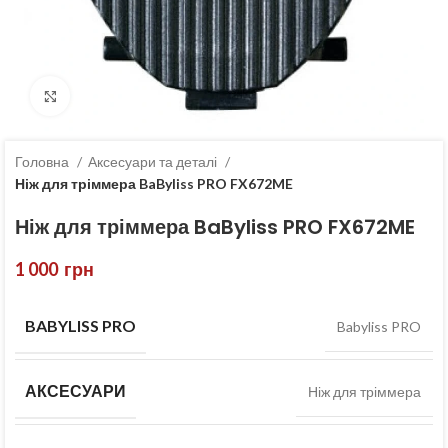
Клацніть, щоб збільшити
Головна
Аксесуари та деталі
Ніж для тріммера BaByliss PRO FX672ME
Ніж для тріммера BaByliss PRO FX672ME
1 000
грн
BABYLISS PRO
Babyliss PRO
АКСЕСУАРИ
Ніж для тріммера