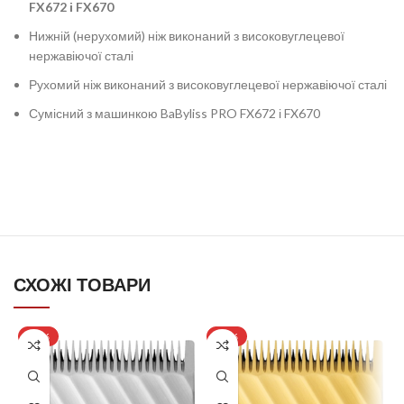
FX672 і FX670
Нижній (нерухомий) ніж виконаний з високовуглецевої
нержавіючої сталі
Рухомий ніж виконаний з високовуглецевої нержавіючої сталі
Сумісний з машинкою BaByliss PRO FX672 і FX670
СХОЖІ ТОВАРИ
-25%
-25%