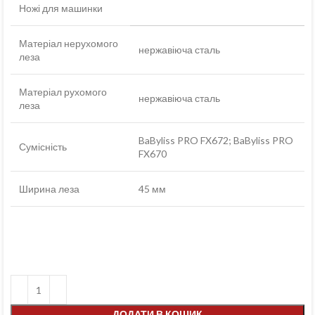
Ножі для машинки
Матеріал нерухомого
нержавіюча сталь
леза
Матеріал рухомого
нержавіюча сталь
леза
BaByliss PRO FX672; BaByliss PRO
Сумісність
FX670
Ширина леза
45 мм
ДОДАТИ В КОШИК