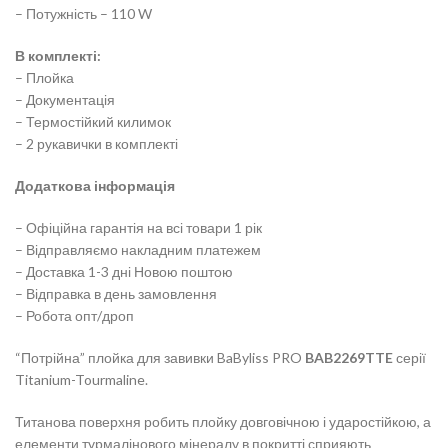
– Потужність – 110 W
В комплекті:
– Плойка
– Документація
– Термостійкий килимок
– 2 рукавички в комплекті
Додаткова інформація
– Офіційна гарантія на всі товари 1 рік
– Відправляємо накладним платежем
– Доставка 1-3 дні Новою поштою
– Відправка в день замовлення
– Робота опт/дроп
“Потрійна” плойка для завивки BaByliss PRO
BAB2269TTE
серії
Titanium-Tourmaline.
Титанова поверхня робить плойку довговічною і ударостійкою, а
елементи турмалінового мінералу в покритті сприяють