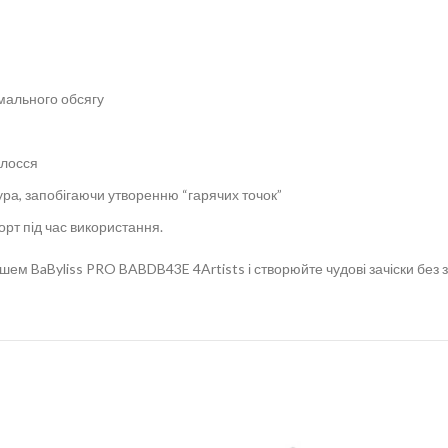
мального обсягу
олосся
ура, запобігаючи утворенню “гарячих точок”
рт під час використання.
шем BaByliss PRO BABDB43E 4Artists і створюйте чудові зачіски без 