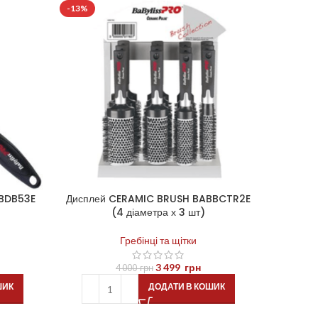
-13%
-35%
ABDB53E
Дисплей CERAMIC BRUSH BABBCTR2E
Термобра
(4 діаметра х 3 шт)
Гребінці та щітки
3 499
грн
4 000
грн
ШИК
ДОДАТИ В КОШИК