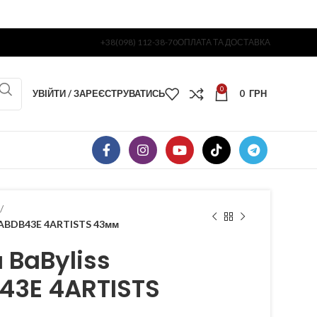
+38(098) 112-38-70
ОПЛАТА ТА ДОСТАВКА
0
УВІЙТИ / ЗАРЕЄСТРУВАТИСЬ
0
ГРН
BABDB43E 4ARTISTS 43мм
 BaByliss
43E 4ARTISTS