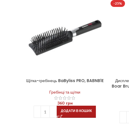
-25%
Щітка-гребінець BaByliss PRO, BABNB1E
Диспле
Boar Bru
Гребінці та щітки
360
грн
ДОДАТИ В КОШИК