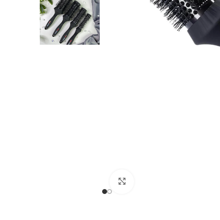
Клацніть, щоб збільшити