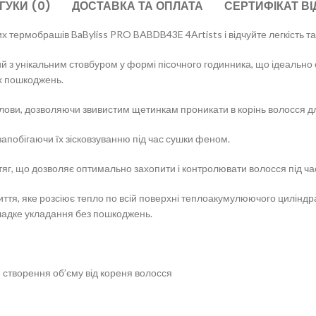
ГУКИ (0)
ДОСТАВКА ТА ОПЛАТА
СЕРТИФІКАТ ВІ
термобрашів BaByliss PRO BABDB43E 4Artists і відчуйте легкість та 
з унікальним стовбуром у формі пісочного годинника, що ідеально 
х пошкоджень.
олови, дозволяючи звивистим щетинкам проникати в корінь волосся д
 запобігаючи їх зісковзуванню під час сушки феном.
яг, що дозволяє оптимально захопити і контролювати волосся під ча
я, яке розсіює тепло по всій поверхні теплоакумулюючого циліндра
гладке укладання без пошкоджень.
 створення об’єму від кореня волосся