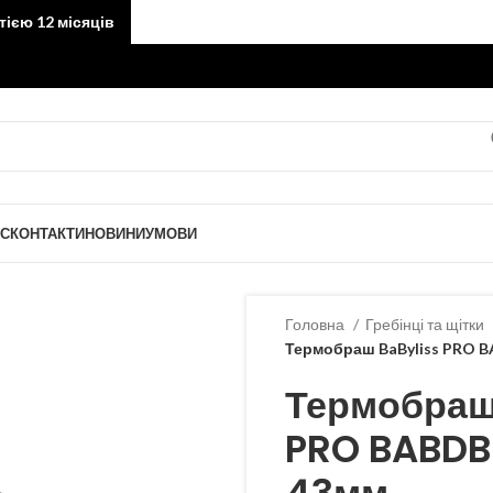
тією 12 місяців
АС
КОНТАКТИ
НОВИНИ
УМОВИ
Головна
Гребінці та щітки
Термобраш BaByliss PRO 
Термобраш
PRO BABDB