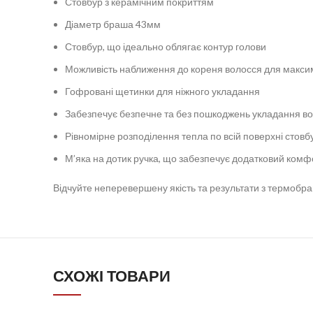
Стовбур з керамічним покриттям
Діаметр браша 43мм
Стовбур, що ідеально облягає контур голови
Можливість наближення до кореня волосся для макси
Гофровані щетинки для ніжного укладання
Забезпечує безпечне та без пошкоджень укладання в
Рівномірне розподілення тепла по всій поверхні стовб
М’яка на дотик ручка, що забезпечує додатковий комфо
Відчуйте неперевершену якість та результати з термобра
СХОЖІ ТОВАРИ