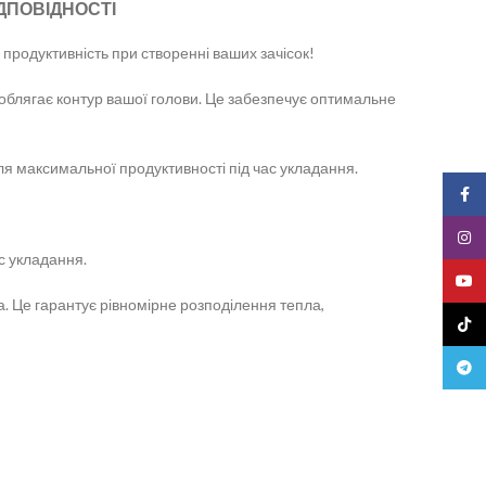
ДПОВІДНОСТІ
продуктивність при створенні ваших зачісок!
облягає контур вашої голови. Це забезпечує оптимальне
ля максимальної продуктивності під час укладання.
Face
Insta
с укладання.
YouT
. Це гарантує рівномірне розподілення тепла,
TikTo
Teleg