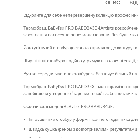
ОПИС
ВІД
Відкрийте для себе неперевершену колекцію професійних 
Термобраш BaByliss PRO BABDB43E 4Artists розроблений 
захоплення волосся та легке моделювання без будь-яки
Його увігнутий стовбур досконало прилягає до контуру г
Ширші кінці стовбура надійно утримують волосяні секції,
Вузька середня частина стовбура забезпечує більший нат
Термобраш BaByliss PRO BABDB43E має керамічне покритт
запобігаючи утворенню “гарячих точок” і забезпечуючи 
Особливості моделі BaByliss PRO BABDB43E:
Інноваційний стовбур у формі пісочного годинника для
Швидка сушка феном з довготривалими результатами