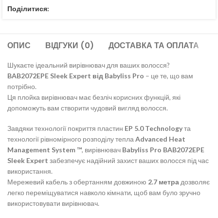
Поділитися:
ОПИС
ВІДГУКИ (0)
ДОСТАВКА ТА ОПЛАТА
Шукаєте ідеальний вирівнювач для ваших волосся?
BAB2072EPE Sleek Expert від Babyliss Pro
– це те, що вам
потрібно.
Ця плойка вирівнювач має безліч корисних функцій, які
допоможуть вам створити чудовий вигляд волосся.
Завдяки технології покриття пластин
EP 5.0 Technology
та
технології рівномірного розподілу тепла
Advanced Heat
Management System ™
, вирівнювач
Babyliss Pro BAB2072EPE
Sleek Expert
забезпечує надійний захист ваших волосся під час
використання.
Мережевий кабель з обертанням довжиною
2.7 метра
дозволяє
легко переміщуватися навколо кімнати, щоб вам було зручно
використовувати вирівнювач.