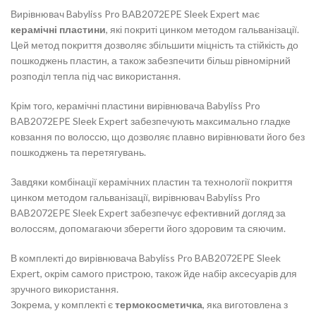
Вирівнювач Babyliss Pro BAB2072EPE Sleek Expert має
керамічні пластини
, які покриті цинком методом гальванізації.
Цей метод покриття дозволяє збільшити міцність та стійкість до
пошкоджень пластин, а також забезпечити більш рівномірний
розподіл тепла під час використання.
Крім того, керамічні пластини вирівнювача Babyliss Pro
BAB2072EPE Sleek Expert забезпечують максимально гладке
ковзання по волоссю, що дозволяє плавно вирівнювати його без
пошкоджень та перетягувань.
Завдяки комбінації керамічних пластин та технології покриття
цинком методом гальванізації, вирівнювач Babyliss Pro
BAB2072EPE Sleek Expert забезпечує ефективний догляд за
волоссям, допомагаючи зберегти його здоровим та сяючим.
В комплекті до вирівнювача Babyliss Pro BAB2072EPE Sleek
Expert, окрім самого пристрою, також йде набір аксесуарів для
зручного використання.
Зокрема, у комплекті є
термокосметичка
, яка виготовлена з