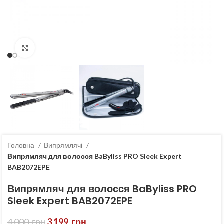
Клацніть, щоб збільшити
Головна
Випрямлячі
Випрямляч для волосся BaByliss PRO Sleek Expert
BAB2072EPE
Випрямляч для волосся BaByliss PRO
Sleek Expert BAB2072EPE
4 000
грн
3 199
грн