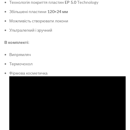
Технологія покриття пластин
EP 5.0
Technology
Збільшені пластини
120×24 мм
Можливість створювати локони
Ультралегкий і зручний
В комплекті:
Випрямляч
Термочохол
Фірмова косметичка