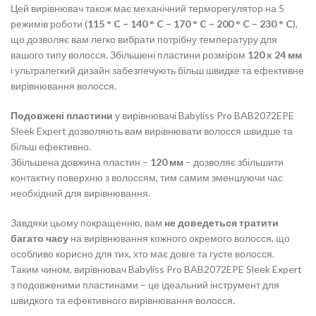
Цей вирівнювач також має механічний терморегулятор на 5
режимів роботи (
115 ° C – 140 ° C – 170 ° C – 200 ° C – 230 ° C
),
що дозволяє вам легко вибрати потрібну температуру для
вашого типу волосся. Збільшені пластини розміром
120 x 24 мм
і ультралегкий дизайн забезпечують більш швидке та ефективне
вирівнювання волосся.
Подовжені пластини
у вирівнювачі Babyliss Pro BAB2072EPE
Sleek Expert дозволяють вам вирівнювати волосся швидше та
більш ефективно.
Збільшена довжина пластин –
120 мм
– дозволяє збільшити
контактну поверхню з волоссям, тим самим зменшуючи час
необхідний для вирівнювання.
Завдяки цьому покращенню, вам
не доведеться тратити
багато часу
на вирівнювання кожного окремого волосся, що
особливо корисно для тих, хто має довге та густе волосся.
Таким чином, вирівнювач Babyliss Pro BAB2072EPE Sleek Expert
з подовженими пластинами – це ідеальний інструмент для
швидкого та ефективного вирівнювання волосся.