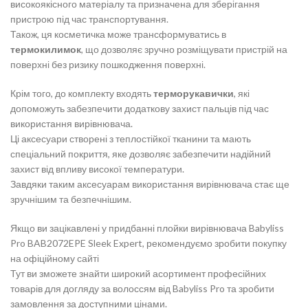
високоякісного матеріалу та призначена для зберігання
пристрою під час транспортування.
Також, ця косметичка може трансформуватись в
термокилимок
, що дозволяє зручно розміщувати пристрій на
поверхні без ризику пошкодження поверхні.
Крім того, до комплекту входять
терморукавички
, які
допоможуть забезпечити додаткову захист пальців під час
використання вирівнювача.
Ці аксесуари створені з теплостійкої тканини та мають
спеціальний покриття, яке дозволяє забезпечити надійний
захист від впливу високої температури.
Завдяки таким аксесуарам використання вирівнювача стає ще
зручнішим та безпечнішим.
Якщо ви зацікавлені у придбанні плойки вирівнювача Babyliss
Pro BAB2072EPE Sleek Expert, рекомендуємо зробити покупку
на офіційному сайті
Тут ви зможете знайти широкий асортимент професійних
товарів для догляду за волоссям від Babyliss Pro та зробити
замовлення за доступними цінами.