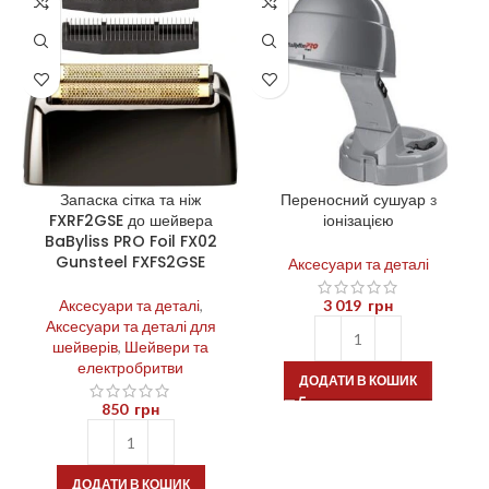
Запаска сітка та ніж
Переносний сушуар з
FXRF2GSE до шейвера
іонізацією
3
BaByliss PRO Foil FX02
Gunsteel FXFS2GSE
Аксесуари та деталі
Аксесуари та деталі
,
3 019
грн
Аксесуари та деталі для
шейверів
,
Шейвери та
електробритви
ДОДАТИ В КОШИК
850
грн
ДОДАТИ В КОШИК