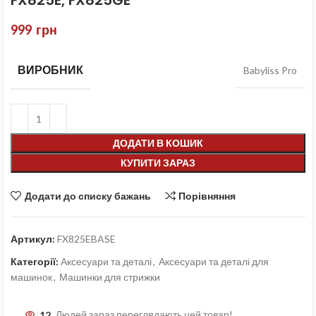
FX825E, FX825GE
999
грн
ВИРОБНИК
Babyliss Pro
ДОДАТИ В КОШИК
КУПИТИ ЗАРАЗ
Додати до списку бажань
Порівняння
Артикул:
FX825EBASE
Категорії:
Аксесуари та деталі
,
Аксесуари та деталі для
машинок
,
Машинки для стрижки
12
Людей зараз переглядають цей товар!