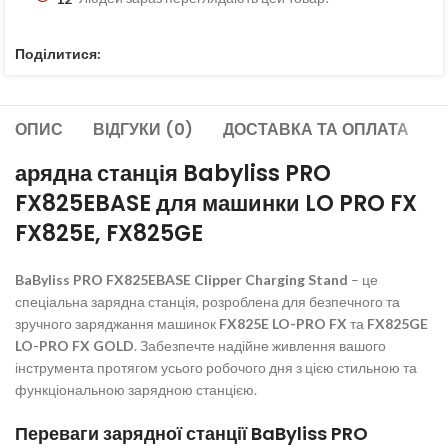
Поділитися:
ОПИС
ВІДГУКИ (0)
ДОСТАВКА ТА ОПЛАТА
арядна станція Babyliss PRO
FX825EBASE для машинки LO PRO FX
FX825E, FX825GE
BaByliss PRO FX825EBASE Clipper Charging Stand
– це
спеціальна зарядна станція, розроблена для безпечного та
зручного заряджання машинок
FX825E LO-PRO FX
та
FX825GE
LO-PRO FX GOLD
. Забезпечте надійне живлення вашого
інструмента протягом усього робочого дня з цією стильною та
функціональною зарядною станцією.
Переваги зарядної станції BaByliss PRO