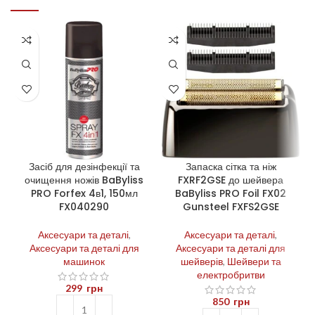
Засіб для дезінфекції та
Запаска сітка та ніж
очищення ножів BaByliss
FXRF2GSE до шейвера
PRO Forfex 4в1, 150мл
BaByliss PRO Foil FX02
FX040290
Gunsteel FXFS2GSE
Аксесуари та деталі
,
Аксесуари та деталі
,
Аксесуари та деталі для
Аксесуари та деталі для
машинок
шейверів
,
Шейвери та
електробритви
299
грн
850
грн