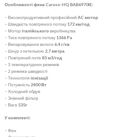
Особливості фена Caruso-HQ BAB6970IE:
– Високопродуктивний професійний
AC мотор
– Швидкість повітряного потоку
172 км/год
– Мотор
італійського
виробництва
– Тиск повітряного потоку
1366 Pa
– Випаровування вологи
6.4 г/хв
– Шнур з петелькою
2.7 метра
– Повітряний потік
83 м3/год
– 3 температурних режимів
– 2 режима швидкості
– Технологія
іонізації
– Потужність
2400 Вт
– Холодний обдув
– Знімний фільтр
– Вага
535г
У комплекті:
– Фен