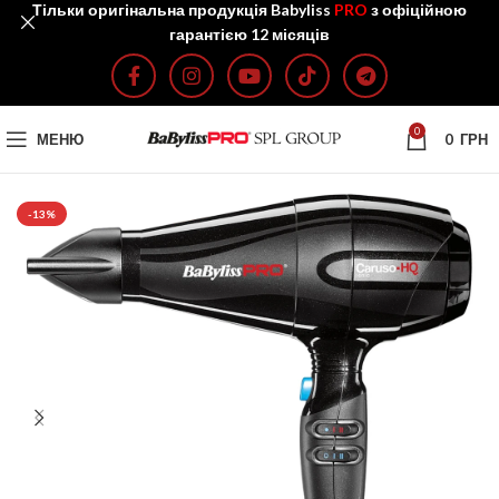
Тільки оригінальна продукція Babyliss
PRO
з офіційною
гарантією 12 місяців
0
МЕНЮ
0
ГРН
-13%