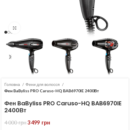
Клацніть, щоб збільшити
Головна
Фени для волосся
Фен BaByliss PRO Caruso-HQ BAB6970IE 2400Вт
Фен BaByliss PRO Caruso-HQ BAB6970IE
2400Вт
4 000
грн
3 499
грн