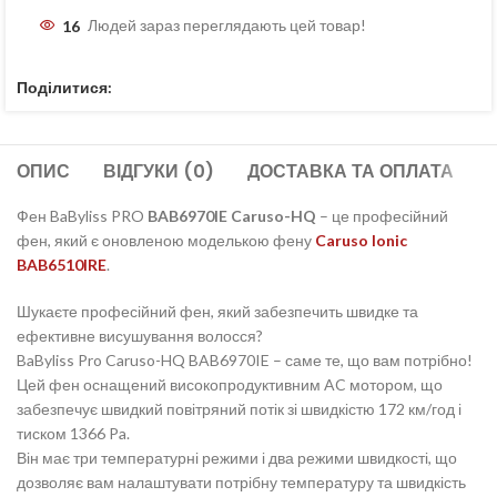
16
Людей зараз переглядають цей товар!
Поділитися:
ОПИС
ВІДГУКИ (0)
ДОСТАВКА ТА ОПЛАТА
Фен BaByliss PRO
BAB6970IE
Caruso-HQ
– це професійний
фен, який є оновленою моделькою фену
Caruso Ionic
BAB6510IRE
.
Шукаєте професійний фен, який забезпечить швидке та
ефективне висушування волосся?
BaByliss Pro Caruso-HQ BAB6970IE – саме те, що вам потрібно!
Цей фен оснащений високопродуктивним AC мотором, що
забезпечує швидкий повітряний потік зі швидкістю 172 км/год і
тиском 1366 Pa.
Він має три температурні режими і два режими швидкості, що
дозволяє вам налаштувати потрібну температуру та швидкість