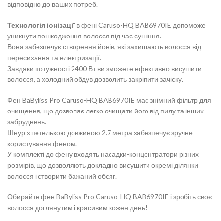
відповідно до ваших потреб.
Технологія іонізації
в фені Caruso-HQ BAB6970IE допоможе
уникнути пошкодження волосся під час сушіння.
Вона забезпечує створення йонів, які захищають волосся від
пересихання та електризації.
Завдяки потужності 2400 Вт ви зможете ефективно висушити
волосся, а холодний обдув дозволить закріпити зачіску.
Фен BaByliss Pro Caruso-HQ BAB6970IE має знімний фільтр для
очищення, що дозволяє легко очищати його від пилу та інших
забруднень.
Шнур з петелькою довжиною 2.7 метра забезпечує зручне
користування феном.
У комплекті до фену входять насадки-концентратори різних
розмірів, що дозволяють докладно висушити окремі ділянки
волосся і створити бажаний обсяг.
Обирайте фен BaByliss Pro Caruso-HQ BAB6970IE і зробіть своє
волосся доглянутим і красивим кожен день!