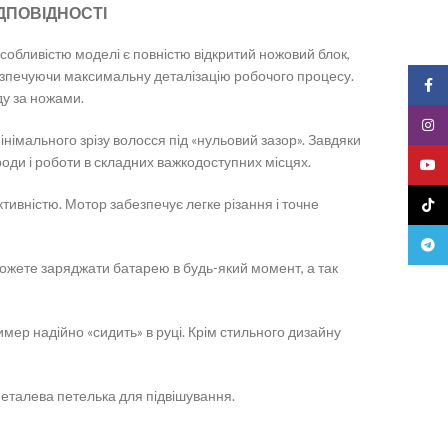
ДПОВІДНОСТІ
Особливістю моделі є повністю відкритий ножовий блок,
езпечуючи максимальну деталізацію робочого процесу.
Face
ду за ножами.
Insta
мального зрізу волосся під «нульовий зазор». Завдяки
роди і роботи в складних важкодоступних місцях.
YouT
вністю. Мотор забезпечує легке різання і точне
TikTo
Teleg
 можете заряджати батарею в будь-який момент, а так
мер надійно «сидить» в руці. Крім стильного дизайну
металева петелька для підвішування.