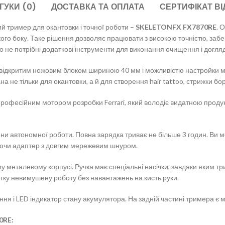
ГУКИ (0)
ДОСТАВКА ТА ОПЛАТА
СЕРТИФІКАТ ВІ
й тример для окантовки і точної роботи –
SKELETONFX FX7870RE
. 
ого боку. Таке рішення дозволяє працювати з високою точністю, заб
мо не потрібні додаткові інструменти для виконання очищення і догля
ідкритим ножовим блоком шириною 40 мм і можливістю настройки міні
не тільки для окантовки, а й для створення hair tattoo, стрижки бо
есійним мотором розробки Ferrari, який володіє видатною продукти
дини автономної роботи. Повна зарядка триває не більше 3 годин. Ви
уючи адаптер з довгим мережевим шнуром.
 металевому корпусі. Ручка має спеціальні насічки, завдяки яким три
ку невимушену роботу без навантажень на кисть руки.
я і LED індикатор стану акумулятора. На задній частині тримера є 
0RE: