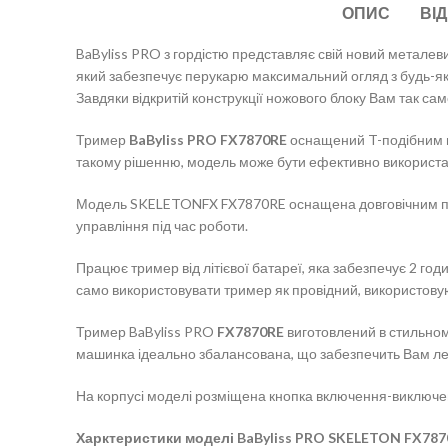
ОПИС
ВІД
BaByliss PRO з гордістю представляє свій новий металеви
який забезпечує перукарю максимальний огляд з будь-як
Завдяки відкритій конструкції ножового блоку Вам так са
Тример
BaByliss PRO FX7870RE
оснащений T-подібним в
такому рішенню, модель може бути ефективно використана 
Модель SKELETONFX FX7870RE оснащена довговічним проф
управління під час роботи.
Працює тример від літієвої батареї, яка забезпечує 2 го
само використовувати тример як провідний, використов
Тример BaByliss PRO
FX7870RE
виготовлений в стильному
машинка ідеально збалансована, що забезпечить Вам лег
На корпусі моделі розміщена кнопка включення-виключенн
Харктеристики моделі BaByliss PRO SKELETON
FX787