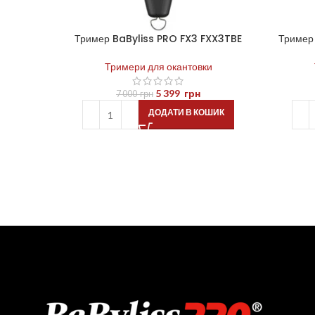
Тример BaByliss PRO FX3 FXX3TBE
Тример
Тримери для окантовки
5 399
грн
7 000
грн
ДОДАТИ В КОШИК