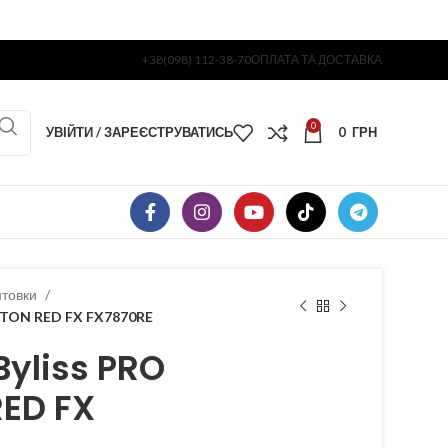
+38(098) 112-38-70
ОПЛАТА ТА ДОСТАВКА
0
УВІЙТИ / ЗАРЕЄСТРУВАТИСЬ
0
ГРН
нтовки
ETON RED FX FX7870RE
yliss PRO
RED FX