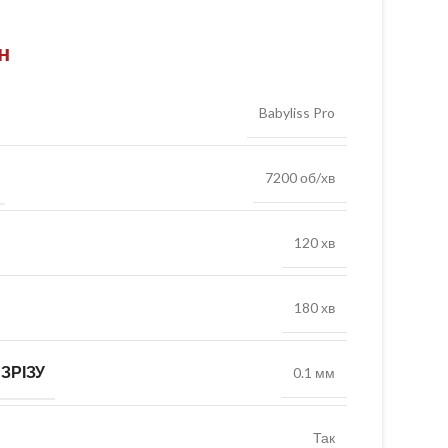
н
Babyliss Pro
7200 об/хв
120 хв
180 хв
ЗРІЗУ
0.1 мм
Так