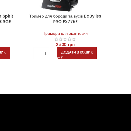
 Spirit
Тример для бороди та вусів BaByliss
Зарядна п
80RGE
PRO FX775E
P
и
Тримери для окантовки
Аксесуар
2 500
грн
для тр
ШИК
ДОДАТИ В КОШИК