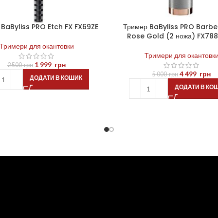
 BaByliss PRO Etch FX FX69ZE
Тример BaByliss PRO Barber
Rose Gold (2 ножа) FX78
Тримери для окантовки
Тримери для окантовк
1 999
грн
2 500
грн
4 499
грн
5 000
грн
ДОДАТИ В КОШИК
ДОДАТИ В КО