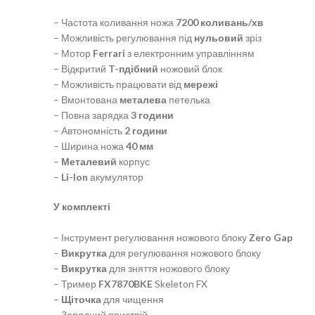
– Частота коливання ножа
7200 коливань/хв
– Можливість регулювання під
нульовий
зріз
– Мотор
Ferrari
з електронним управлінням
– Відкритий
T-пдібний
ножовий блок
– Можливість працювати від
мережі
– Вмонтована
металева
петелька
– Повна зарядка
3 години
– Автономність
2 години
– Ширина ножа
40 мм
–
Металевий
корпус
–
Li-Ion
акумулятор
У комплекті
– Інструмент регулювання ножового блоку
Zero Gap
–
Викрутка
для регулювання ножового блоку
–
Викрутка
для зняття ножового блоку
– Тример
FX7870BKE
Skeleton FX
–
Щіточка
для чищення
– Зарядний пристрій