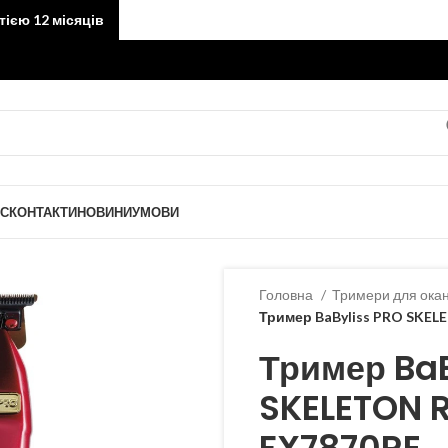
тією 12 місяців
АС
КОНТАКТИ
НОВИНИ
УМОВИ
Головна
Тримери для ока
Тример BaByliss PRO SKEL
Тример BaB
SKELETON 