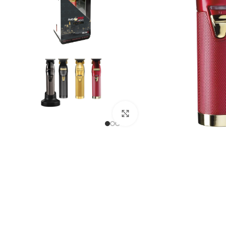
Клацніть, щоб збільшити