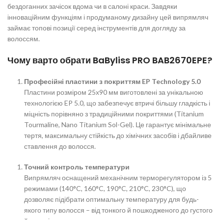
бездоганних зачісок вдома чи в салоні краси. Завдяки
інноваційним функціям і продуманому дизайну цей випрямляч
займає топові позиції серед інструментів для догляду за
волоссям.
Чому варто обрати BaByliss PRO BAB2670EPE?
Професійні пластини з покриттям EP Technology 5.0
Пластини розміром 25х90 мм виготовлені за унікальною
технологією EP 5.0, що забезпечує втричі більшу гладкість і
міцність порівняно з традиційними покриттями (Titanium
Tourmaline, Nano Titanium Sol-Gel). Це гарантує мінімальне
тертя, максимальну стійкість до хімічних засобів і дбайливе
ставлення до волосся.
Точний контроль температури
Випрямляч оснащений механічним терморегулятором із 5
режимами (140°C, 160°C, 190°C, 210°C, 230°C), що
дозволяє підібрати оптимальну температуру для будь-
якого типу волосся – від тонкого й пошкодженого до густого