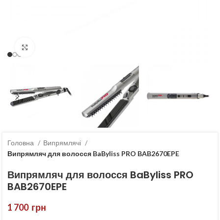
Клацніть, щоб збільшити
Головна
Випрямлячі
Випрямляч для волосся BaByliss PRO BAB2670EPE
Випрямляч для волосся BaByliss PRO
BAB2670EPE
1 700
грн