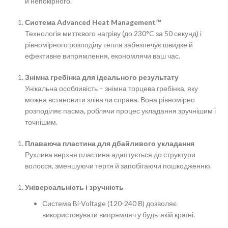
й непокірного.
Система Advanced Heat Management™
Технологія миттєвого нагріву (до 230°C за 50 секунд) і
рівномірного розподілу тепла забезпечує швидке й
ефективне випрямлення, економлячи ваш час.
Знімна гребінка для ідеального результату
Унікальна особливість – знімна торцева гребінка, яку
можна встановити зліва чи справа. Вона рівномірно
розподіляє пасма, роблячи процес укладання зручнішим і
точнішим.
Плаваюча пластина для дбайливого укладання
Рухлива верхня пластина адаптується до структури
волосся, зменшуючи тертя й запобігаючи пошкодженню.
Універсальність і зручність
Система Bi-Voltage (120-240 В) дозволяє
використовувати випрямляч у будь-якій країні.