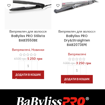
Випрямляч для волосся
Випрямляч для волосся
BaByliss PRO Stilista
BaByliss PRO
BAB3550BE
Dry&Straighten
BAB2073EPE
Випрямлячі
,
Новинки
Випрямлячі
5 250
грн
6 500
грн
3 250
грн
4 000
грн
ДОДАТИ В КОШИК
ДОДАТИ В КОШИК