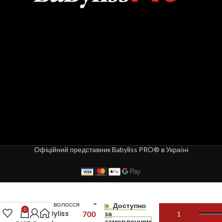
Офіційний представник Babyliss PRO® в Україні
Випрямляч
1
для волосся
Доступно
0
BaByliss
700
за
замовленням